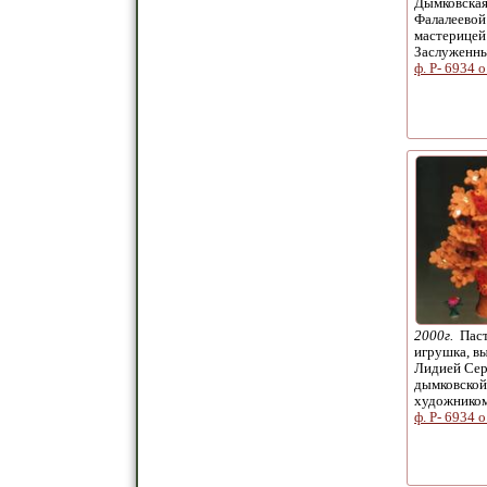
Дымковская
Фалалеевой
мастерицей
Заслуженн
ф. Р- 6934 о
2000г.
Паст
игрушка, в
Лидией Сер
дымковской
художнико
ф. Р- 6934 о