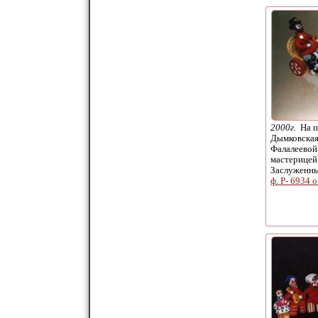
2000г.
На п
Дымковская
Фалалеевой
мастерицей
Заслуженн
ф. Р- 6934 о