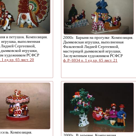
ня и петушок. Композиция.
2000г.
Барыня на прогулке. Композиция.
 игрушка, выполненная
Дымковская игрушка, выполненная
 Лидией Сергеевной,
Фалалеевой Лидией Сергеевной,
 дымковской игрушки,
мастерицей дымковской игрушки,
ым художником РСФСР
Заслуженным художником РСФСР
. 1 ед.хр. 65 лист. 20
ф. Р- 6934 о. 1 ед.хр. 65 лист. 21
сель. Композиция.
2000г.
В деревне. Композиция.