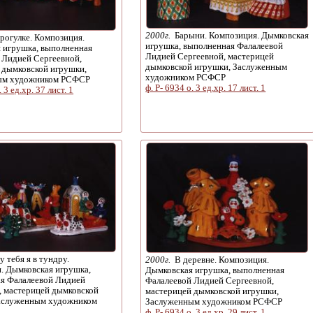
2000г.
Барыни. Композиция. Дымковская
рогулке. Композиция.
игрушка, выполненная Фалалеевой
 игрушка, выполненная
Лидией Сергеевной, мастерицей
 Лидией Сергеевной,
дымковской игрушки, Заслуженным
 дымковской игрушки,
художником РСФСР
ым художником РСФСР
ф. Р- 6934 о. 3 ед.хр. 17 лист. 1
. 3 ед.хр. 37 лист. 1
 тебя я в тундру.
2000г.
В деревне. Композиция.
. Дымковская игрушка,
Дымковская игрушка, выполненная
я Фалалеевой Лидией
Фалалеевой Лидией Сергеевной,
, мастерицей дымковской
мастерицей дымковской игрушки,
аслуженным художником
Заслуженным художником РСФСР
ф. Р- 6934 о. 3 ед.хр. 29 лист. 1