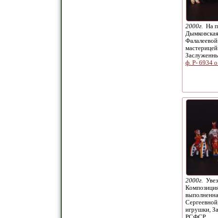
2000г.
На п
Дымковская
Фалалеевой
мастерицей
Заслуженн
ф. Р- 6934 о
2000г.
Увезу
Композиция
выполненна
Сергеевной
игрушки, З
РСФСР