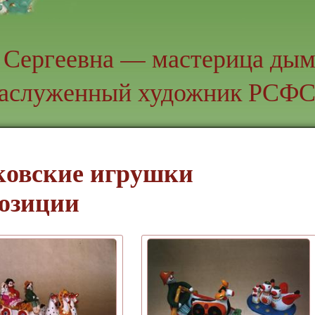
 Сергеевна — мастерица дым
аслуженный художник РСФ
овские игрушки
озиции