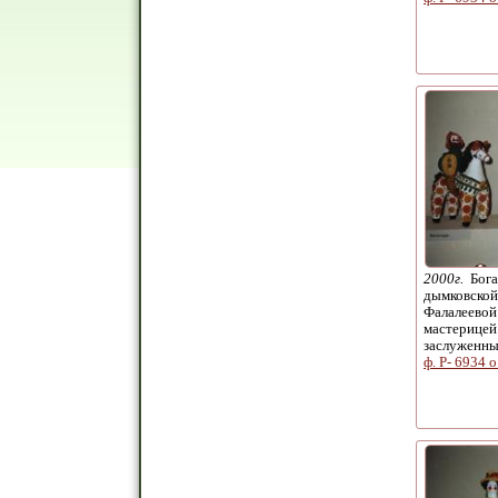
2000г.
Бога
дымковской
Фалалеевой
мастерицей
заслуженн
ф. Р- 6934 о