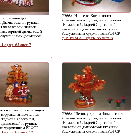
2000г.
На озере. Композиция.
ние на лошадях.
Дымковская игрушка, выполненная
. Дымковская игрушка,
Фалалеевой Лидией Сергеевной,
я Фалалеевой Лидией
мастерицей дымковской игрушки,
, мастерицей дымковской
Заслуженным художником РСФСР
аслуженным художником
ф. Р- 6934 о. 1 ед.хр. 65 лист. 8
. 1 ед.хр. 65 лист. 7
ня и кавалер. Композиция.
2000г.
Щенок у дерева. Композиция.
 игрушка, выполненная
Дымковская игрушка, выполненная
 Лидией Сергеевной,
Фалалеевой Лидией Сергеевной,
 дымковской игрушки,
мастерицей дымковской игрушки,
ым художником РСФСР
Заслуженным художником РСФСР
. 1 ед.хр. 65 лист. 12