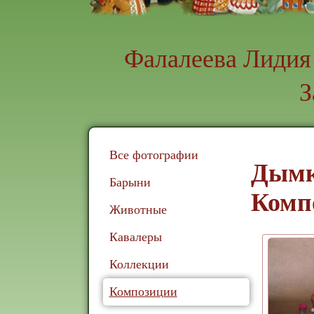
Фалалеева Лидия
З
Все фотографии
Дымк
Барыни
Комп
Животные
Кавалеры
Коллекции
Композиции