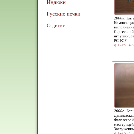
Индюки
Русские печки
2000г.
Ката
Композиция
О диске
выполненна
Сергеевной
игрушки, З
РСФСР
ф. Р- 6934 о
2000г.
Бары
Дымковская
Фалалеевой
мастерицей
Заслуженн
ф. Р- 6934 о