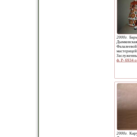
2000г.
Бары
Дымковская
Фалалеевой
мастерицей
Заслуженн
ф. Р- 6934 о
2000г.
Кару