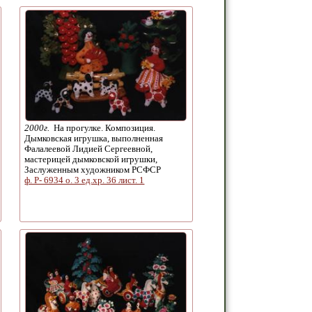
2000г.
На прогулке. Композиция.
Дымковская игрушка, выполненная
Фалалеевой Лидией Сергеевной,
мастерицей дымковской игрушки,
Заслуженным художником РСФСР
ф. Р- 6934 о. 3 ед.хр. 36 лист. 1