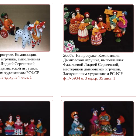
рогулке. Композиция.
2000г.
На прогулке. Композиция.
 игрушка, выполненная
Дымковская игрушка, выполненная
 Лидией Сергеевной,
Фалалеевой Лидией Сергеевной,
 дымковской игрушки,
мастерицей дымковской игрушки,
ым художником РСФСР
Заслуженным художником РСФСР
. 3 ед.хр. 34 лист. 1
ф. Р- 6934 о. 3 ед.хр. 35 лист. 1