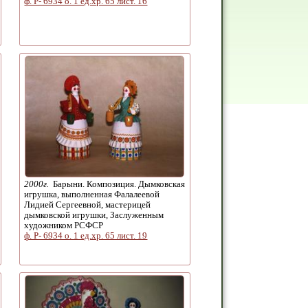
ф. Р- 6934 о. 1 ед.хр. 65 лист. 16
2000г.
Барыни. Композиция. Дымковская
игрушка, выполненная Фалалеевой
Лидией Сергеевной, мастерицей
дымковской игрушки, Заслуженным
художником РСФСР
ф. Р- 6934 о. 1 ед.хр. 65 лист. 19