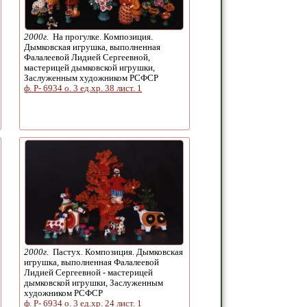
2000г.
На прогулке. Композиция.
Дымковская игрушка, выполненная
Фалалеевой Лидией Сергеевной,
мастерицей дымковской игрушки,
Заслуженным художником РСФСР
ф. Р- 6934 о. 3 ед.хр. 38 лист. 1
2000г.
Пастух. Композиция. Дымковская
игрушка, выполненная Фалалеевой
Лидией Сергеевной - мастерицей
дымковской игрушки, Заслуженным
художником РСФСР
ф. Р- 6934 о. 3 ед.хр. 24 лист. 1