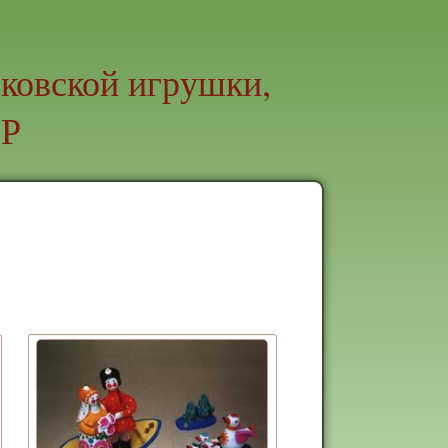
ковской игрушки,
СР