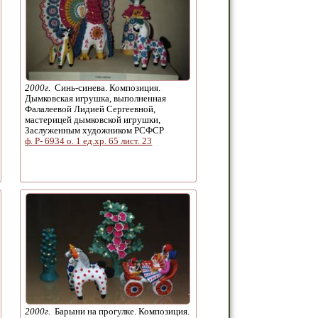
2000г.
Синь-синева. Композиция.
Дымковская игрушка, выполненная
Фалалеевой Лидией Сергеевной,
мастерицей дымковской игрушки,
Заслуженным художником РСФСР
ф. Р- 6934 о. 1 ед.хр. 65 лист. 23
2000г.
Барыни на прогулке. Композиция.