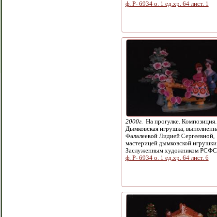
ф. Р- 6934 о. 1 ед.хр. 64 лист. 1
2000г.
На прогулке. Композиция.
Дымковская игрушка, выполненн
Фалалеевой Лидией Сергеевной,
мастерицей дымковской игрушки
Заслуженным художником РСФС
ф. Р- 6934 о. 1 ед.хр. 64 лист. 6