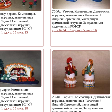
2000г.
Уточки. Композиция. Дымковская
к у дерева. Композиция.
игрушка, выполненная Фалалеевой
 игрушка, выполненная
Лидией Сергеевной, мастерицей
 Лидией Сергеевной,
дымковской игрушки, Заслуженным
 дымковской игрушки,
художником РСФСР
ым художником РСФСР
ф. Р- 6934 о. 1 ед.хр. 65 лист. 16
. 1 ед.хр. 65 лист. 15
рмарке. Композиция.
 игрушка, выполненная
2000г.
Барыни. Композиция. Дымковская
 Лидией Сергеевной,
игрушка, выполненная Фалалеевой
 дымковской игрушки,
Лидией Сергеевной, мастерицей
ым художником РСФСР
дымковской игрушки, Заслуженным
. 1 ед.хр. 65 лист. 18
художником РСФСР