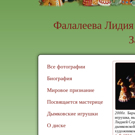
Фалалеева Лидия
З
Все фотографии
Биография
Мировое признание
Посвящается мастерице
Дымковские игрушки
2000г.
Бары
игрушка, в
Лидией Сер
О диске
дымковской
художнико