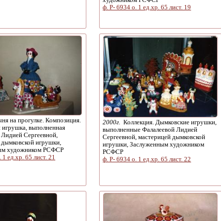
ф. Р- 6934 о. 1 ед.хр. 65 лист. 19
ня на прогулке. Композиция.
2000г.
Коллекция. Дымковские игрушки,
 игрушка, выполненная
выполненные Фалалеевой Лидией
 Лидией Сергеевной,
Сергеевной, мастерицей дымковской
 дымковской игрушки,
игрушки, Заслуженным художником
ым художником РСФСР
РСФСР
. 1 ед.хр. 65 лист. 21
ф. Р- 6934 о. 1 ед.хр. 65 лист. 22