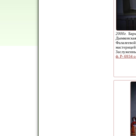
2000г.
Бары
Дымковская
Фалалеевой
мастерицей
Заслуженн
ф. Р- 6934 о