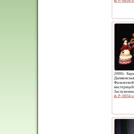
ф. Р- 6934 о
2000г.
Бары
Дымковская
Фалалеевой
мастерицей
Заслуженн
ф. Р- 6934 о