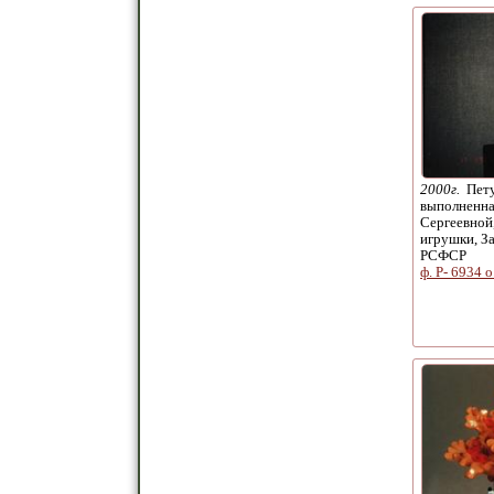
2000г.
Пету
выполненна
Сергеевной
игрушки, З
РСФСР
ф. Р- 6934 о