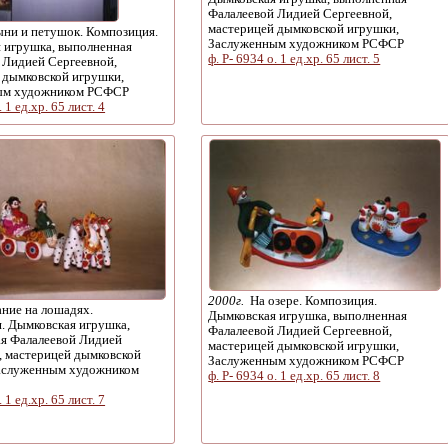
Фалалеевой Лидией Сергеевной,
мастерицей дымковской игрушки,
ни и петушок. Композиция.
Заслуженным художником РСФСР
 игрушка, выполненная
ф. Р- 6934 о. 1 ед.хр. 65 лист. 5
 Лидией Сергеевной,
 дымковской игрушки,
ым художником РСФСР
. 1 ед.хр. 65 лист. 4
2000г.
На озере. Композиция.
ние на лошадях.
Дымковская игрушка, выполненная
. Дымковская игрушка,
Фалалеевой Лидией Сергеевной,
я Фалалеевой Лидией
мастерицей дымковской игрушки,
, мастерицей дымковской
Заслуженным художником РСФСР
аслуженным художником
ф. Р- 6934 о. 1 ед.хр. 65 лист. 8
. 1 ед.хр. 65 лист. 7