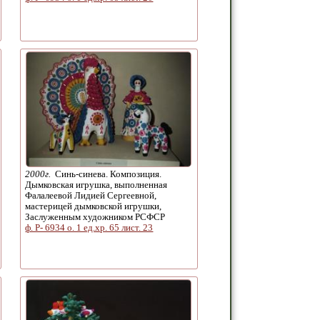
2000г.
Синь-синева. Композиция.
Дымковская игрушка, выполненная
Фалалеевой Лидией Сергеевной,
мастерицей дымковской игрушки,
Заслуженным художником РСФСР
ф. Р- 6934 о. 1 ед.хр. 65 лист. 23