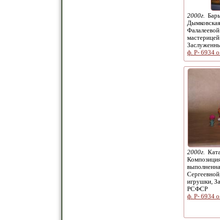
2000г.
Бары
Дымковская
Фалалеевой
мастерицей
Заслуженн
ф. Р- 6934 о
2000г.
Ката
Композиция
выполненна
Сергеевной
игрушки, З
РСФСР
ф. Р- 6934 о