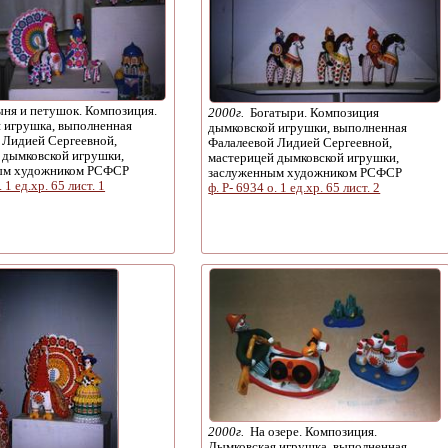
ня и петушок. Композиция.
2000г.
Богатыри. Композиция
 игрушка, выполненная
дымковской игрушки, выполненная
 Лидией Сергеевной,
Фалалеевой Лидией Сергеевной,
 дымковской игрушки,
мастерицей дымковской игрушки,
ым художником РСФСР
заслуженным художником РСФСР
. 1 ед.хр. 65 лист. 1
ф. Р- 6934 о. 1 ед.хр. 65 лист. 2
2000г.
На озере. Композиция.
Дымковская игрушка, выполненная