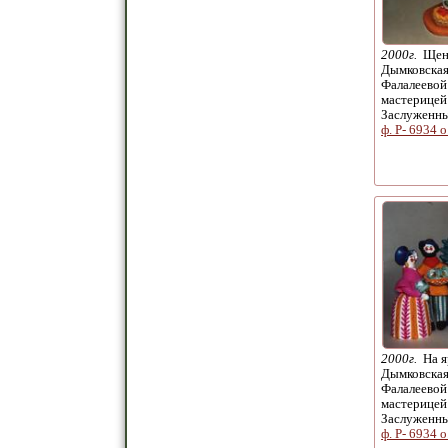
2000г.
Щено
Дымковская
Фалалеевой
мастерицей
Заслуженн
ф. Р- 6934 о
2000г.
На я
Дымковская
Фалалеевой
мастерицей
Заслуженн
ф. Р- 6934 о