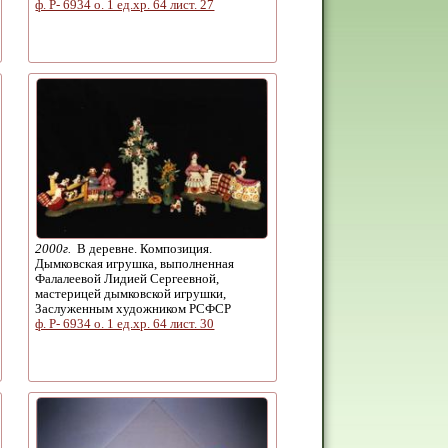
ф. Р- 6934 о. 1 ед.хр. 64 лист. 27
2000г.
В деревне. Композиция.
Дымковская игрушка, выполненная
Фалалеевой Лидией Сергеевной,
мастерицей дымковской игрушки,
Заслуженным художником РСФСР
ф. Р- 6934 о. 1 ед.хр. 64 лист. 30