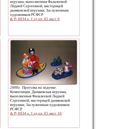
игрушка, выполненная Фалалеевой
Лидией Сергеевной, мастерицей
дымковской игрушки, Заслуженным
художником РСФСР
ф. Р- 6934 о. 1 ед.хр. 65 лист. 6
2000г.
Прогулка на лодочке.
Композиция. Дымковская игрушка,
выполненная Фалалеевой Лидией
Сергеевной, мастерицей дымковской
игрушки, Заслуженным художником
РСФСР
ф. Р- 6934 о. 1 ед.хр. 65 лист. 10