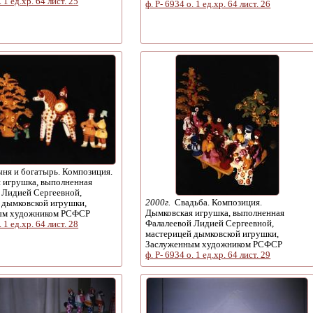
. 1 ед.хр. 64 лист. 25
ф. Р- 6934 о. 1 ед.хр. 64 лист. 26
ня и богатырь. Композиция.
 игрушка, выполненная
 Лидией Сергеевной,
2000г.
Свадьба. Композиция.
 дымковской игрушки,
Дымковская игрушка, выполненная
ым художником РСФСР
Фалалеевой Лидией Сергеевной,
. 1 ед.хр. 64 лист. 28
мастерицей дымковской игрушки,
Заслуженным художником РСФСР
ф. Р- 6934 о. 1 ед.хр. 64 лист. 29