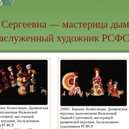
 Сергеевна — мастерица дым
аслуженный художник РСФ
ни. Композиция. Дымковская
2000г.
Барыни. Композиция. Дымковская
ыполненная Фалалеевой
игрушка, выполненная Фалалеевой
геевной, мастерицей
Лидией Сергеевной, мастерицей
 игрушки, Заслуженным
дымковской игрушки, Заслуженным
м РСФСР
художником РСФСР