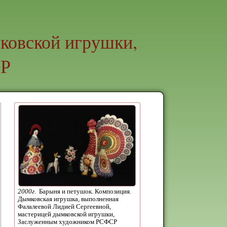
ковской игрушки,
СР
2000г.
Барыня и петушок. Композиция.
Дымковская игрушка, выполненная
Фалалеевой Лидией Сергеевной,
мастерицей дымковской игрушки,
Заслуженным художником РСФСР