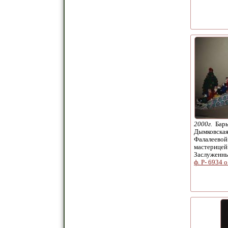
2000г.
Бары
Дымковская
Фалалеевой
мастерицей
Заслуженн
ф. Р- 6934 о