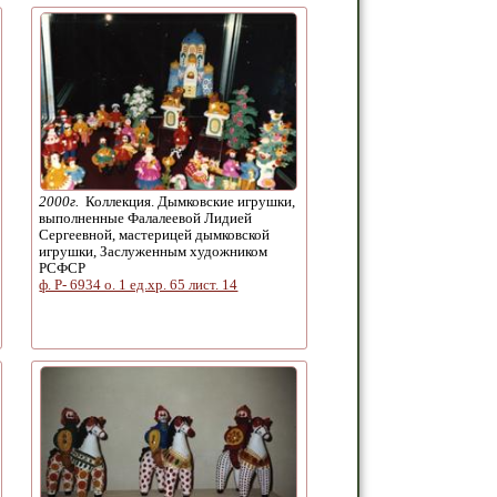
2000г.
Коллекция. Дымковские игрушки,
выполненные Фалалеевой Лидией
Сергеевной, мастерицей дымковской
игрушки, Заслуженным художником
РСФСР
ф. Р- 6934 о. 1 ед.хр. 65 лист. 14