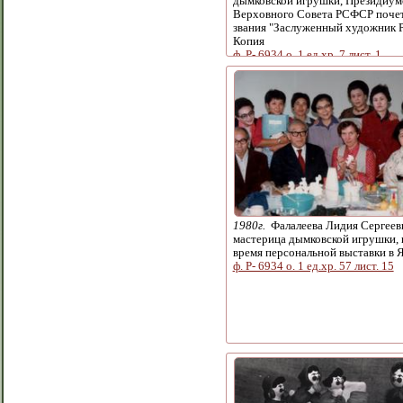
дымковской игрушки, Президиу
Верховного Совета РСФСР поче
звания "Заслуженный художник 
Копия
ф. Р- 6934 о. 1 ед.хр. 7 лист. 1
1980г.
Фалалеева Лидия Сергеев
мастерица дымковской игрушки, 
время персональной выставки в 
ф. Р- 6934 о. 1 ед.хр. 57 лист. 15