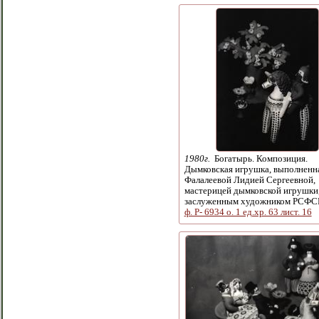
1980г.
Богатырь. Композиция.
Дымковская игрушка, выполненн
Фалалеевой Лидией Сергеевной,
мастерицей дымковской игрушки
заслуженным художником РСФС
ф. Р- 6934 о. 1 ед.хр. 63 лист. 16